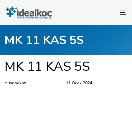
Bağlantılara
Birincil
atla
gezinme
To
bölümüne
na
geç
İçeriğe
MK 11 KAS 5S
atla
YAYINLANAN:
Yazar
Yayınlandı:
MK 11 KAS 5S
musa.yakan
11 Ocak 2024