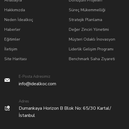
Anasayfa
Dönüşüm Projeleri
Hakkımızda
Süreç Mükemmelliği
Neden İdealkoç
Stratejik Planlama
Haberler
Değer Zinciri Yönetimi
Eğitimler
Müşteri Odaklı İnovasyon
İletişim
Liderlik Gelişim Programı
Site Haritası
Benchmark Saha Ziyareti
E-Posta Adresimiz
info@idealkoc.com
Adres
Dumankaya Horizon B Blok No: 65/30 Kartal/
İstanbul