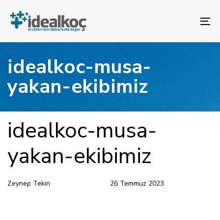
Bağlantılara
Birincil
atla
gezinme
To
bölümüne
na
geç
İçeriğe
idealkoc-musa-
atla
yakan-ekibimiz
YAYINLANAN:
Yazar
Yayınlandı:
idealkoc-musa-
yakan-ekibimiz
Zeynep Tekin
26 Temmuz 2023