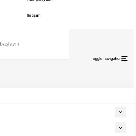
İletişim
Toggle navigation
miz
idealkoc-paylasim-makale