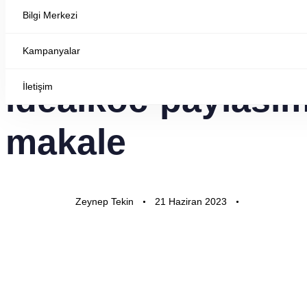
Bilgi Merkezi
Kampanyalar
YAYINLANAN:
Yazar
Yayınlandı:
idealkoc-paylasim
İletişim
makale
Zeynep Tekin
21 Haziran 2023