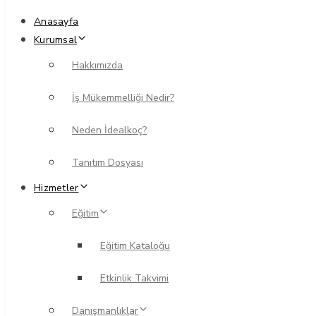
Anasayfa
Kurumsal
Hakkımızda
İş Mükemmelliği Nedir?
Neden İdealkoç?
Tanıtım Dosyası
Hizmetler
Eğitim
Eğitim Kataloğu
Etkinlik Takvimi
Danışmanlıklar