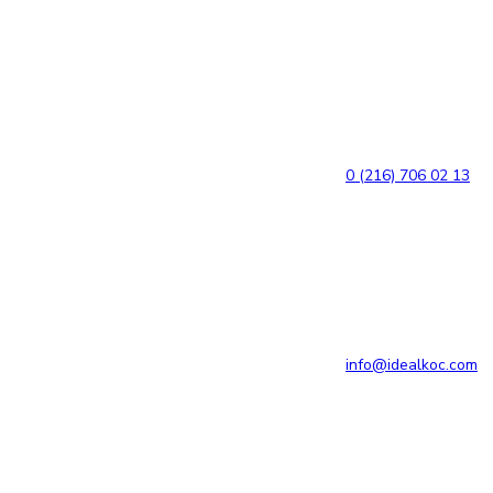
Bağlantılara
Birincil
atla
gezinme
bölümüne
geç
İçeriğe
atla
0 (216) 706 02 13
info@idealkoc.com