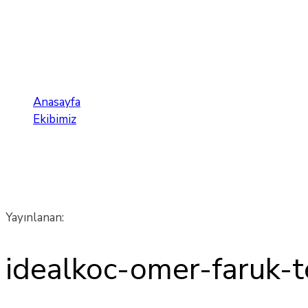
idealkoc-omer-faruk-te
Anasayfa
Ekibimiz
idealkoc-omer-faruk-tezcan
Yayınlanan:
idealkoc-omer-faruk-