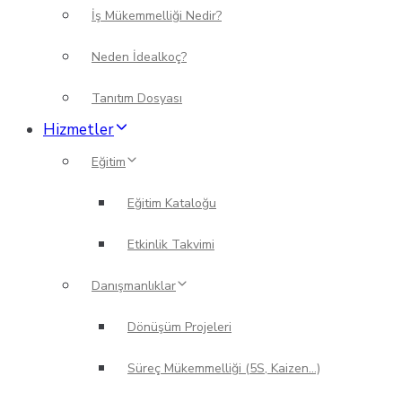
İş Mükemmelliği Nedir?
Neden İdealkoç?
Tanıtım Dosyası
Hizmetler
Eğitim
Eğitim Kataloğu
Etkinlik Takvimi
Danışmanlıklar
Dönüşüm Projeleri
Süreç Mükemmelliği (5S, Kaizen…)