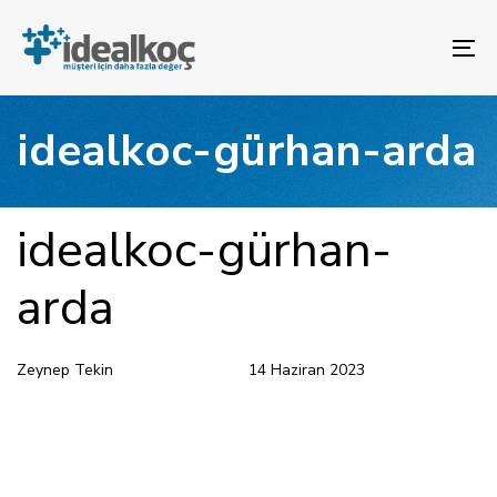
Bağlantılara
Birincil
atla
gezinme
To
bölümüne
na
geç
İçeriğe
idealkoc-gürhan-arda
atla
YAYINLANAN:
Yazar
Yayınlandı:
idealkoc-gürhan-
arda
Zeynep Tekin
14 Haziran 2023