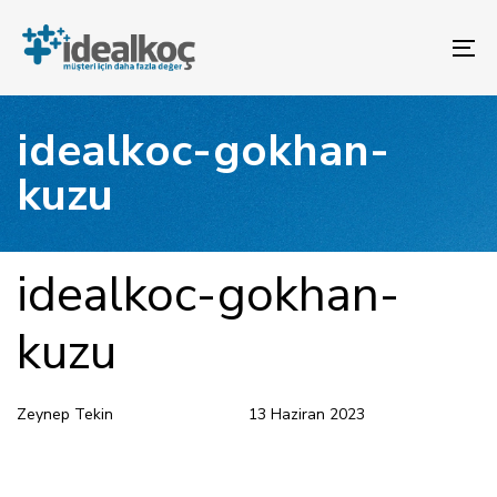
Bağlantılara
Birincil
atla
gezinme
To
bölümüne
na
geç
İçeriğe
idealkoc-gokhan-
atla
kuzu
YAYINLANAN:
Yazar
Yayınlandı:
idealkoc-gokhan-
kuzu
Zeynep Tekin
13 Haziran 2023