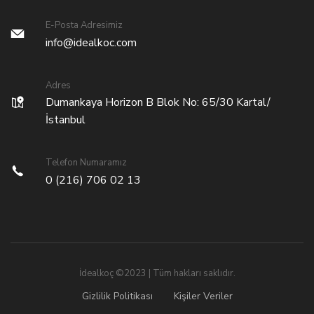
E-Posta Adresimiz
info@idealkoc.com
Adres
Dumankaya Horizon B Blok No: 65/30 Kartal/
İstanbul
Telefon Numaramız
0 (216) 706 02 13
İdealkoç ©2023 | Tüm hakları saklıdır.
Gizlilik Politikası
Kişiler Veriler