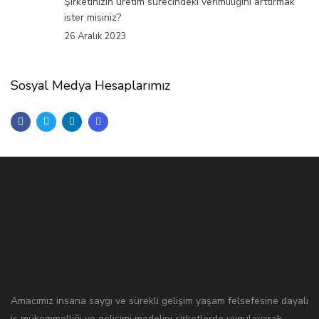
Şirketinizin üretim sürecindeki verimliliğini arttırmak
ister misiniz?
26 Aralık 2023
Sosyal Medya Hesaplarımız
Amacımız insana saygı ve sürekli gelişim yaşam felsefesine dayalı
iş mükemmelliği ve gelişimi modelini şirketlerde uygulayarak