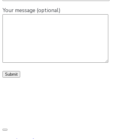
Your message (optional)
Toggle
navigation