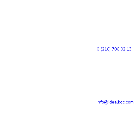
Bağlantılara
Birincil
atla
gezinme
bölümüne
geç
İçeriğe
atla
0 (216) 706 02 13
info@idealkoc.com