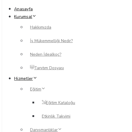
Anasayfa
Kurumsal
Hakkımızda
İş Mükemmelliği Nedir?
Neden İdealkoç?
Tanıtım Dosyası
Hizmetler
Eğitim
Eğitim Kataloğu
Etkinlik Takvimi
Danışmanlıklar