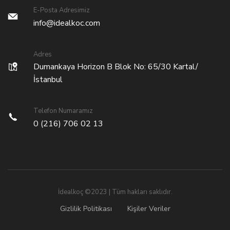
E-Posta Adresimiz
info@idealkoc.com
Adres
Dumankaya Horizon B Blok No: 65/30 Kartal/
İstanbul
Telefon Numaramız
0 (216) 706 02 13
İdealkoç ©2023 | Tüm hakları saklıdır.
Gizlilik Politikası
Kişiler Veriler