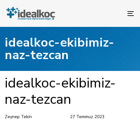
Bağlantılara
Birincil
atla
gezinme
To
bölümüne
na
geç
İçeriğe
idealkoc-ekibimiz-
atla
naz-tezcan
YAYINLANAN:
Yazar
Yayınlandı:
idealkoc-ekibimiz-
naz-tezcan
Zeynep Tekin
27 Temmuz 2023