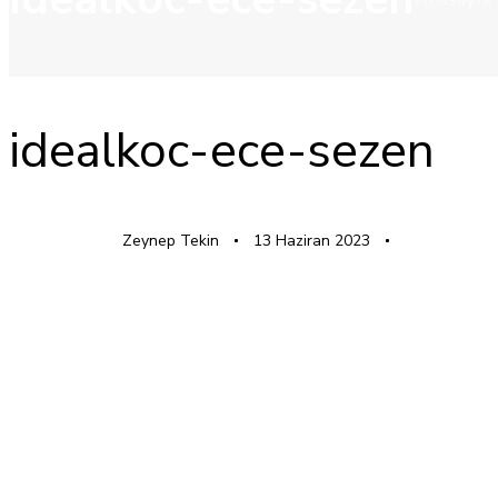
YAYINLANAN:
Yazar
Yayınlandı:
idealkoc-ece-sezen
Zeynep Tekin
13 Haziran 2023