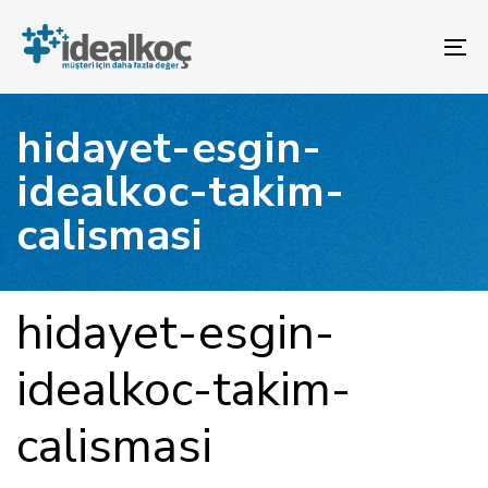
Bağlantılara
Birincil
atla
gezinme
To
bölümüne
na
geç
İçeriğe
hidayet-esgin-
atla
idealkoc-takim-
calismasi
YAYINLANAN:
Yazar
Yayınlandı:
hidayet-esgin-
idealkoc-takim-
calismasi