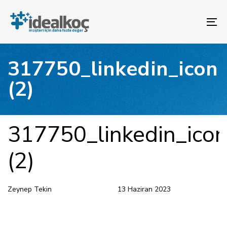
Bağlantılara
Birincil
atla
gezinme
To
bölümüne
na
geç
İçeriğe
317750_linkedin_icon
atla
(2)
YAYINLANAN:
Yazar
Yayınlandı:
317750_linkedin_ico
(2)
Zeynep Tekin
13 Haziran 2023