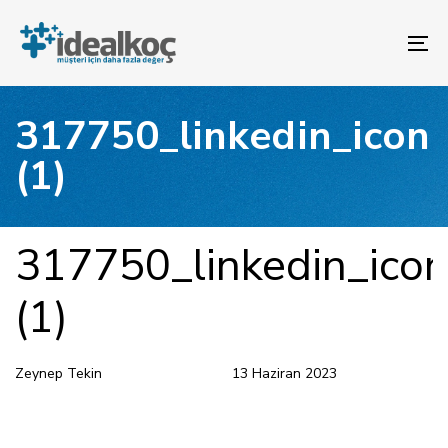
Bağlantılara
Birincil
atla
gezinme
To
bölümüne
na
geç
İçeriğe
317750_linkedin_icon
atla
(1)
YAYINLANAN:
Yazar
Yayınlandı:
317750_linkedin_ico
(1)
Zeynep Tekin
13 Haziran 2023