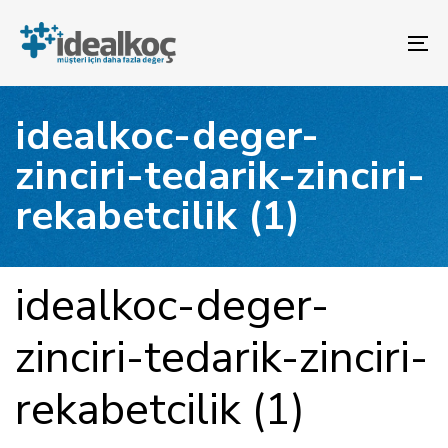
Bağlantılara
Birincil
atla
gezinme
To
bölümüne
na
geç
İçeriğe
idealkoc-deger-
atla
zinciri-tedarik-zinciri-
rekabetcilik (1)
YAYINLANAN:
Yazar
Yayınlandı:
idealkoc-deger-
zinciri-tedarik-zinciri-
rekabetcilik (1)