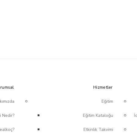
rumsal
Hizmetler
kımızda
Eğitim
i Nedir?
Eğitim Kataloğu
İ
ealkoç?
Etkinlik Takvimi