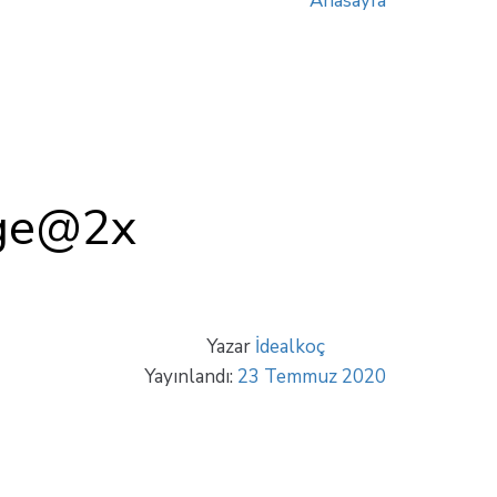
Anasayfa
e@2x
Testimonial Image@2
age@2x
Yazar
İdealkoç
Yayınlandı:
23 Temmuz 2020