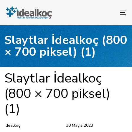
Bağlantılara
Birincil
atla
gezinme
To
bölümüne
na
geç
İçeriğe
Slaytlar İdealkoç (800
atla
× 700 piksel) (1)
YAYINLANAN:
Yazar
Yayınlandı:
Slaytlar İdealkoç
(800 × 700 piksel)
(1)
İdealkoç
30 Mayıs 2023