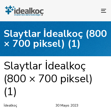
Bağlantılara
Birincil
atla
gezinme
To
bölümüne
na
geç
İçeriğe
Slaytlar İdealkoç (800
atla
× 700 piksel) (1)
YAYINLANAN:
Yazar
Yayınlandı:
Slaytlar İdealkoç
(800 × 700 piksel)
(1)
İdealkoç
30 Mayıs 2023