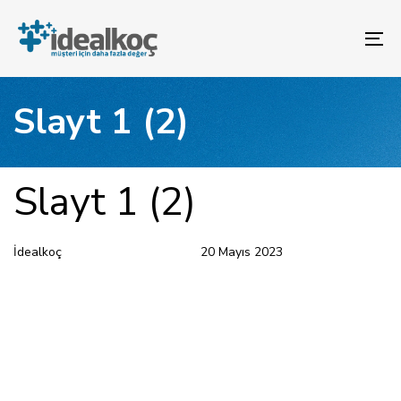
Bağlantılara
Birincil
atla
gezinme
To
bölümüne
na
geç
İçeriğe
Slayt 1 (2)
atla
YAYINLANAN:
Yazar
Yayınlandı:
Slayt 1 (2)
İdealkoç
20 Mayıs 2023