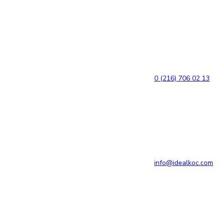
Bağlantılara
Birincil
atla
gezinme
bölümüne
geç
İçeriğe
atla
0 (216) 706 02 13
info@idealkoc.com