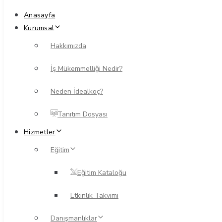
Anasayfa
Kurumsal
Hakkımızda
İş Mükemmelliği Nedir?
Neden İdealkoç?
Tanıtım Dosyası
Hizmetler
Eğitim
Eğitim Kataloğu
Etkinlik Takvimi
Danışmanlıklar