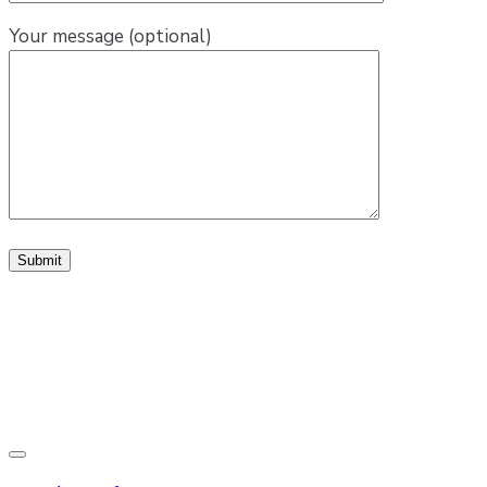
Your message (optional)
Toggle
navigation