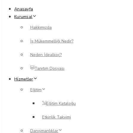
Anasayfa
Kurumsal
Hakkımızda
İş Mükemmelliği Nedir?
Neden İdealkoç?
Tanıtım Dosyası
Hizmetler
Eğitim
Eğitim Kataloğu
Etkinlik Takvimi
Danışmanlıklar