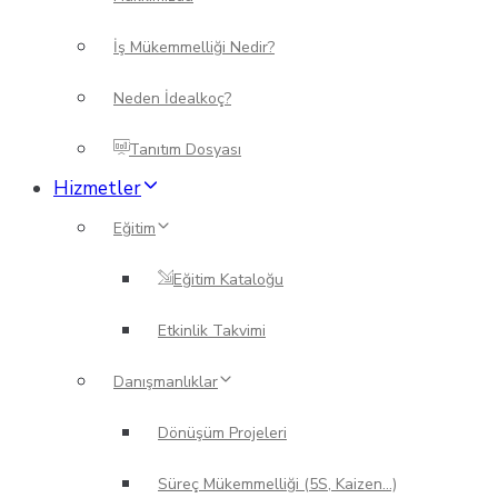
İş Mükemmelliği Nedir?
Neden İdealkoç?
Tanıtım Dosyası
Hizmetler
Eğitim
Eğitim Kataloğu
Etkinlik Takvimi
Danışmanlıklar
Dönüşüm Projeleri
Süreç Mükemmelliği (5S, Kaizen…)