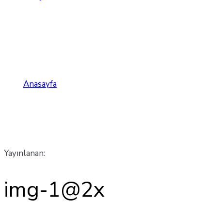
img-1@2x
Anasayfa
img-1@2x
Yayınlanan:
img-1@2x