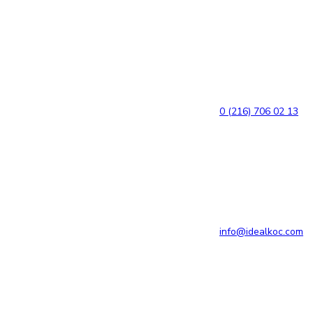
Bağlantılara
Birincil
atla
gezinme
bölümüne
geç
İçeriğe
atla
0 (216) 706 02 13
info@idealkoc.com