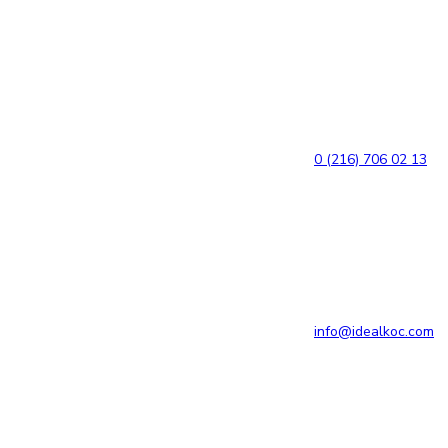
Bağlantılara
Birincil
atla
gezinme
bölümüne
geç
İçeriğe
atla
0 (216) 706 02 13
info@idealkoc.com