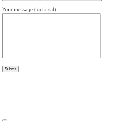
Your message (optional)
Toggle
navigation