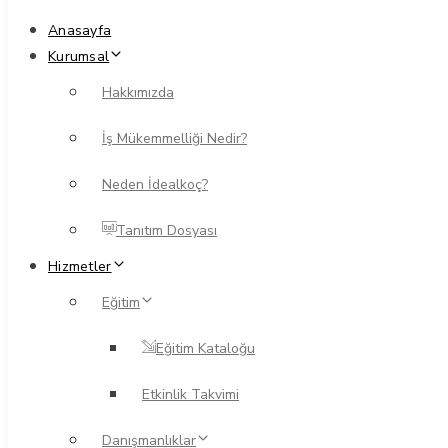
Anasayfa
Kurumsal
Hakkımızda
İş Mükemmelliği Nedir?
Neden İdealkoç?
Tanıtım Dosyası
Hizmetler
Eğitim
Eğitim Kataloğu
Etkinlik Takvimi
Danışmanlıklar