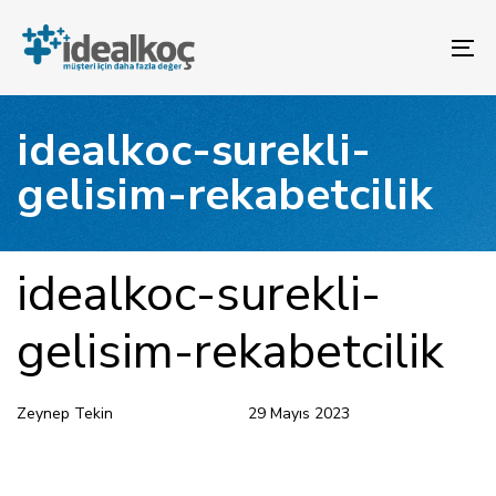
Bağlantılara
Birincil
atla
gezinme
To
bölümüne
na
geç
İçeriğe
idealkoc-surekli-
atla
gelisim-rekabetcilik
YAYINLANAN:
Yazar
Yayınlandı:
idealkoc-surekli-
gelisim-rekabetcilik
Zeynep Tekin
29 Mayıs 2023