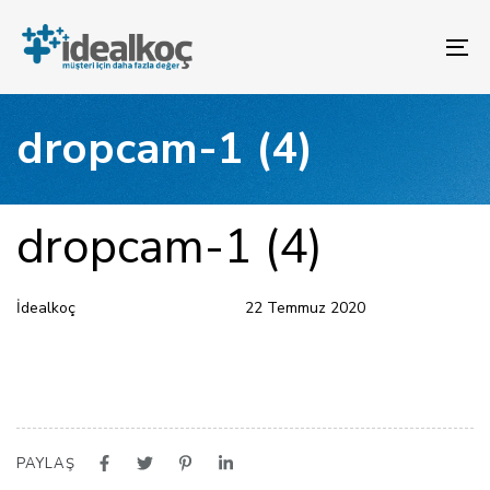
Bağlantılara
Birincil
atla
gezinme
To
bölümüne
na
geç
İçeriğe
dropcam-1 (4)
atla
YAYINLANAN:
Yazar
Yayınlandı:
dropcam-1 (4)
İdealkoç
22 Temmuz 2020
PAYLAŞ