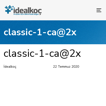
Bağlantılara
Birincil
atla
gezinme
To
bölümüne
na
geç
İçeriğe
classic-1-ca@2x
atla
YAYINLANAN:
Yazar
Yayınlandı:
classic-1-ca@2x
İdealkoç
22 Temmuz 2020