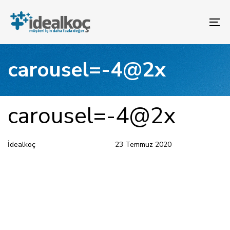
Bağlantılara
Birincil
atla
gezinme
To
bölümüne
na
geç
İçeriğe
carousel=-4@2x
atla
YAYINLANAN:
Yazar
Yayınlandı:
carousel=-4@2x
İdealkoç
23 Temmuz 2020