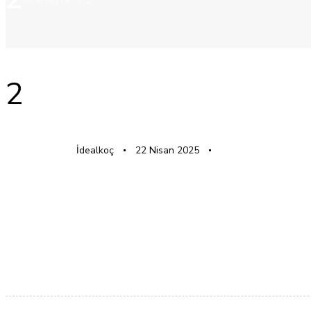
YAYINLANAN:
Yazar
Yayınlandı:
2
İdealkoç
22 Nisan 2025