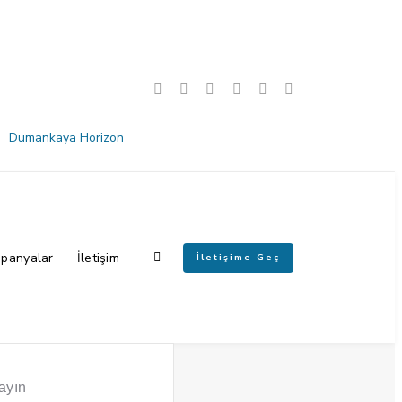
Dumankaya Horizon
panyalar
İletişim
İletişime Geç