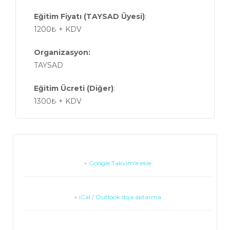
Eğitim Fiyatı (TAYSAD Üyesi)
:
1200₺ + KDV
Organizasyon:
TAYSAD
Eğitim Ücreti (Diğer)
:
1300₺ + KDV
+ Google Takvim'e ekle
+ iCal / Outlook dışa aktarma