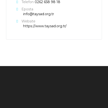
Telefon
0262 658 98 18
Eposta
info@taysad.org.tr
Website
https://www.taysad.org.tr/