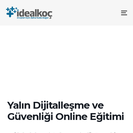
Bağlantılara
Birincil
atla
gezinme
To
bölümüne
na
geç
İçeriğe
atla
Yalın Dijitalleşme ve
Güvenliği Online Eğitimi