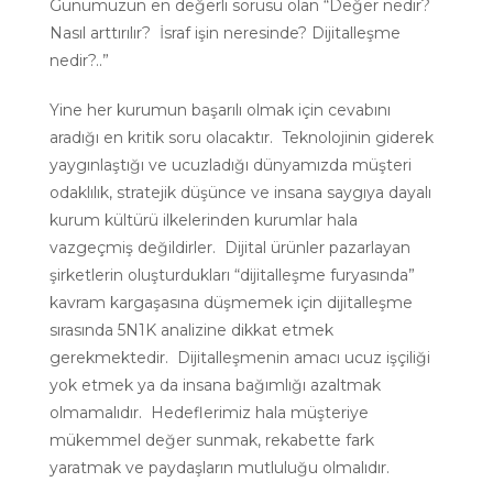
Günümüzün en değerli sorusu olan “Değer nedir?
Nasıl arttırılır? İsraf işin neresinde? Dijitalleşme
nedir?..”
Yine her kurumun başarılı olmak için cevabını
aradığı en kritik soru olacaktır. Teknolojinin giderek
yaygınlaştığı ve ucuzladığı dünyamızda müşteri
odaklılık, stratejik düşünce ve insana saygıya dayalı
kurum kültürü ilkelerinden kurumlar hala
vazgeçmiş değildirler. Dijital ürünler pazarlayan
şirketlerin oluşturdukları “dijitalleşme furyasında”
kavram kargaşasına düşmemek için dijitalleşme
sırasında 5N1K analizine dikkat etmek
gerekmektedir. Dijitalleşmenin amacı ucuz işçiliği
yok etmek ya da insana bağımlığı azaltmak
olmamalıdır. Hedeflerimiz hala müşteriye
mükemmel değer sunmak, rekabette fark
yaratmak ve paydaşların mutluluğu olmalıdır.