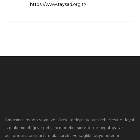
https://www.taysad.org.tr/
Amacımız insana saygı ve sürekli gelişim yaşam felsefesine dayalı
iş mükemmelliği ve gelişimi modelini şirketlerde uygulayarak
performanslarını arttırmak, sürekli ve sağlıklı büyümelerini