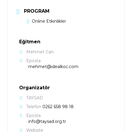
PROGRAM
Online Etkinlikler
Eğitmen
Mehmet Can
Eposta
mehmet@idealkoc.com
Organizatör
TAYSAD
Telefon
0262 658 98 18
Eposta
info@taysad.org.tr
Website