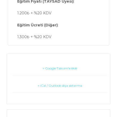
Eğitim Fiyatı (TAYSAD Üyesi)
:
1.200₺ + %20 KDV
Eğitim Ücreti (Diğer)
:
1.300₺ + %20 KDV
+ Google Takvim'e ekle
+ iCal / Outlook dışa aktarma