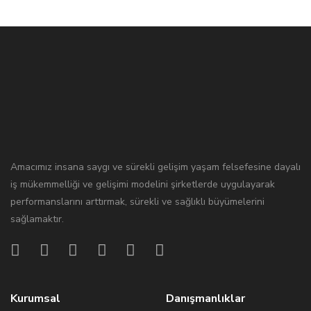
Amacımız insana saygı ve sürekli gelişim yaşam felsefesine dayalı
iş mükemmelliği ve gelişimi modelini şirketlerde uygulayarak
performanslarını arttırmak, sürekli ve sağlıklı büyümelerini
sağlamaktır.
Kurumsal
Danışmanlıklar