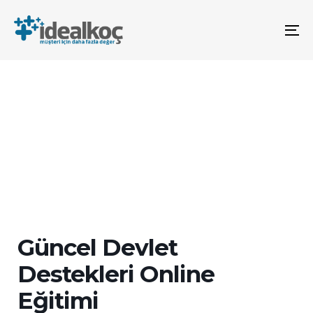
Bağlantılara
Birincil
atla
gezinme
To
bölümüne
na
geç
İçeriğe
atla
Güncel Devlet
Destekleri Online
Eğitimi