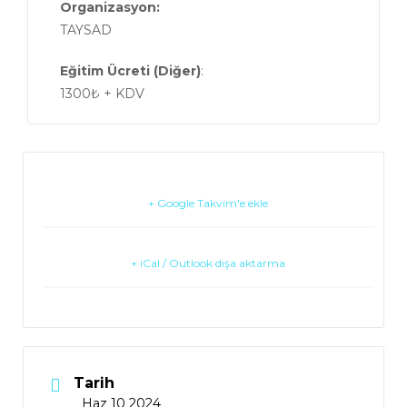
Organizasyon:
TAYSAD
Eğitim Ücreti (Diğer)
:
1300₺ + KDV
+ Google Takvim'e ekle
+ iCal / Outlook dışa aktarma
Tarih
Haz 10 2024