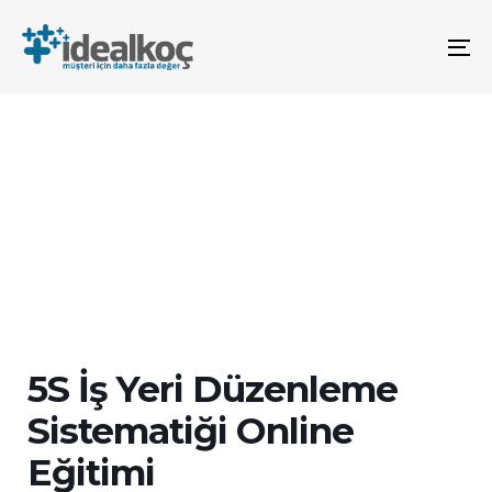
Bağlantılara
Birincil
atla
gezinme
To
bölümüne
na
geç
İçeriğe
atla
5S İş Yeri Düzenleme
Sistematiği Online
Eğitimi