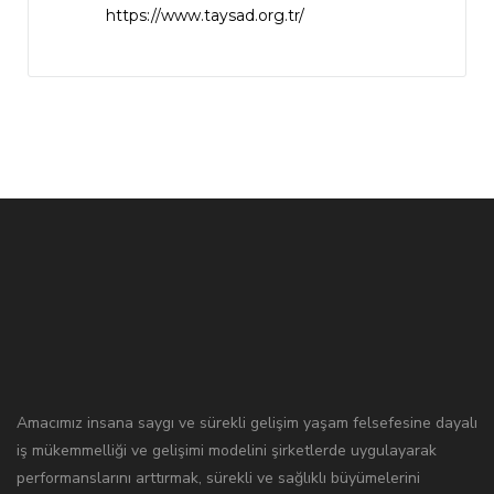
https://www.taysad.org.tr/
Amacımız insana saygı ve sürekli gelişim yaşam felsefesine dayalı
iş mükemmelliği ve gelişimi modelini şirketlerde uygulayarak
performanslarını arttırmak, sürekli ve sağlıklı büyümelerini