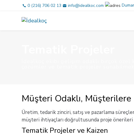
Bağlantılara
Birincil
Dumank
0 (216) 706 02 13
info@idealkoc.com
atla
gezinme
bölümüne
geç
İçeriğe
atla
Tematik Projeler
İdealkoç ekibi gelişim odaklı birçok özel
çözümler ve tematik projeler sunabilmek
Müşteri Odaklı, Müşterilere
Üretim, tedarik zinciri, satış ve pazarlama süreçle
müşteri ihtiyaçları doğrultusunda proje önerileri 
Tematik Projeler ve Kaizen