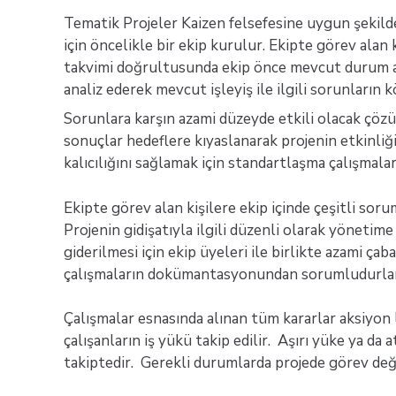
Tematik Projeler Kaizen felsefesine uygun şekilde 
için öncelikle bir ekip kurulur. Ekipte görev alan 
takvimi doğrultusunda ekip önce mevcut durum anal
analiz ederek mevcut işleyiş ile ilgili sorunların k
Sorunlara karşın azami düzeyde etkili olacak çözü
sonuçlar hedeflere kıyaslanarak projenin etkinliğ
kalıcılığını sağlamak için standartlaşma çalışmal
Ekipte görev alan kişilere ekip içinde çeşitli so
Projenin gidişatıyla ilgili düzenli olarak yönetime
giderilmesi için ekip üyeleri ile birlikte azami çab
çalışmaların dokümantasyonundan sorumludurlar. Ç
Çalışmalar esnasında alınan tüm kararlar aksiyon l
çalışanların iş yükü takip edilir. Aşırı yüke ya d
takiptedir. Gerekli durumlarda projede görev değiş