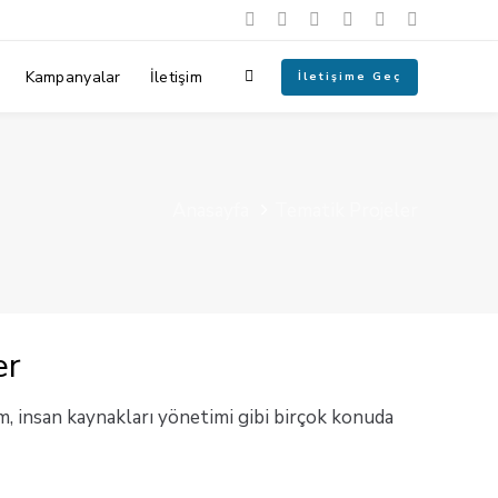
Kampanyalar
İletişim
İletişime Geç
Anasayfa
Tematik Projeler
er
rım, insan kaynakları yönetimi gibi birçok konuda