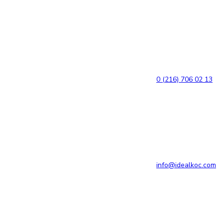
Bağlantılara
Birincil
atla
gezinme
bölümüne
geç
İçeriğe
atla
0 (216) 706 02 13
info@idealkoc.com