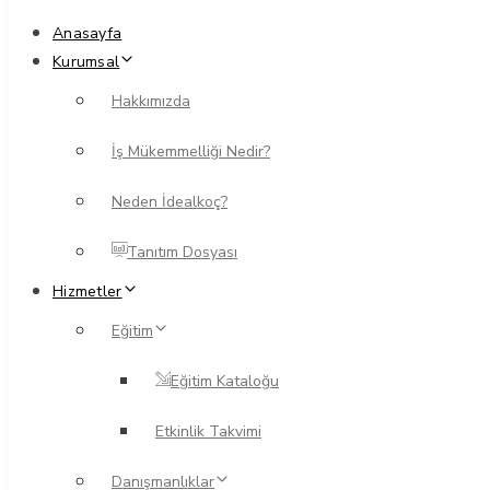
Anasayfa
Kurumsal
Hakkımızda
İş Mükemmelliği Nedir?
Neden İdealkoç?
Tanıtım Dosyası
Hizmetler
Eğitim
Eğitim Kataloğu
Etkinlik Takvimi
Danışmanlıklar