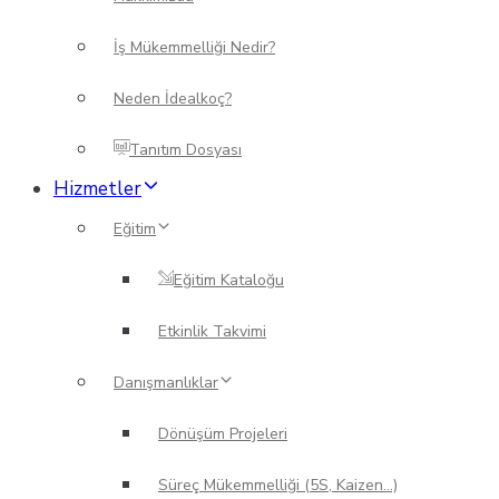
İş Mükemmelliği Nedir?
Neden İdealkoç?
Tanıtım Dosyası
Hizmetler
Eğitim
Eğitim Kataloğu
Etkinlik Takvimi
Danışmanlıklar
Dönüşüm Projeleri
Süreç Mükemmelliği (5S, Kaizen…)