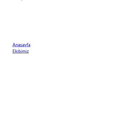
Korel Akyiğit
Anasayfa
Ekibimiz
Korel Akyiğit